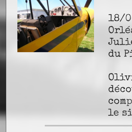
18/0
Orlé
Juli
du P
Oliv
déco
comp
le s