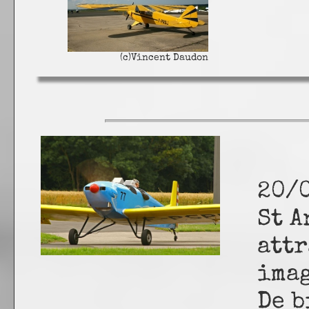
(c)Vincent Daudon
20/0
St A
attr
imag
De b