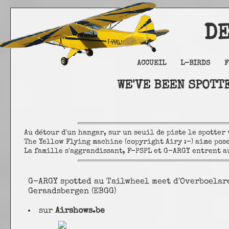
DELTA
ACCUEIL
L-BIRDS
F
WE'VE BEEN SPOTT
Au détour d'un hangar, sur un seuil de piste le spotter 
The Yellow Flying machine (copyright Airy :-) aime pos
La famille s'aggrandissant, F-PSPL et G-ARGY entrent au
G-ARGY spotted au Tailwheel meet d'Overboelar
Geraadsbergen (EBGG)
sur
Airshows.be