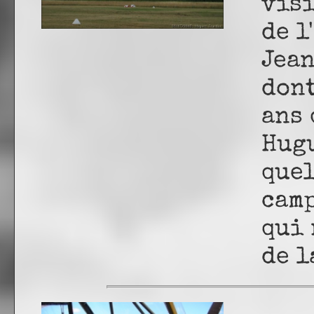
visi
de l
Jean
dont
ans 
Hugu
quel
camp
qui 
de l