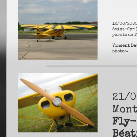
12/06/200
Saint-Cyr (
permis de f
Vincent Da
photos.
21/0
Mont
Fly-
Béat