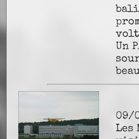
bali
prom
volt
Un P
sour
beau
09/
Les 