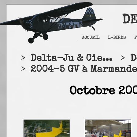
DELTA
ACCUEIL
L-BIRDS
F
>
Delta-Ju & Cie...
>
D
>
2004-5 GV à Marmandes
Octobre 200