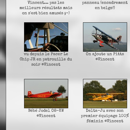
Vincent... pas les
panneau (encadrement
meilleurs résultats mais
en belge!)
on s'est bien amusés ;-)
vu depuis le Pacer Le
On ajoute un Pitts
Chip JR en patrouille du
©Vincent
soir ©Vincent
Bébé Jodel O8-KW
Delta-Ju avec son
©Vincent
premier équipage 100%
féminin ©Vincent