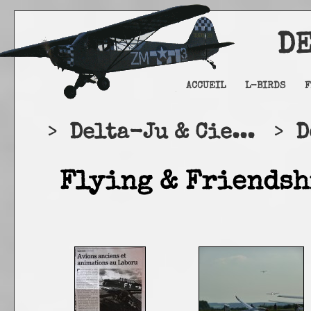
DELTA
ACCUEIL
L-BIRDS
F
>
Delta-Ju & Cie...
>
D
Flying & Friendsh