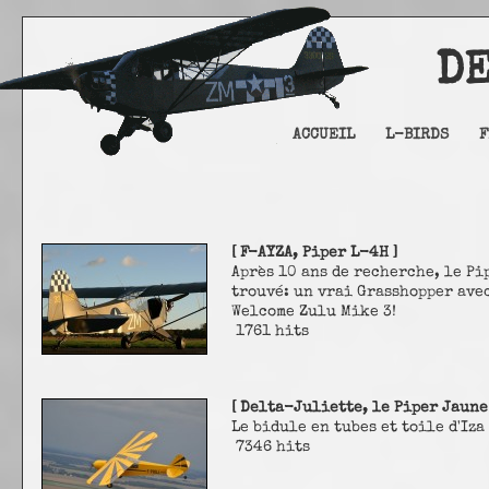
DELTA
ACCUEIL
L-BIRDS
F
[ F-AYZA, Piper L-4H ]
Après 10 ans de recherche, le Pi
trouvé: un vrai Grasshopper ave
Welcome Zulu Mike 3!
1761 hits
[ Delta-Juliette, le Piper Jaune 
Le bidule en tubes et toile d'Iza
7346 hits